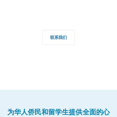
户和留学生提供文化敏感的精神病学和心理支持。我们的
专业团队深知文化过渡的微妙之处、语言差异以及适应新
环境所带来的情感挑战。
联系我们
为华人侨民和留学生提供全面的心