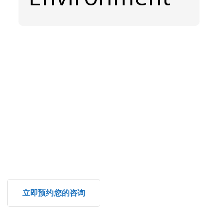
拥抱更健康、更快乐的过渡期
在英国开启人生新篇章意味着无限可能。借助正确的心理
健康支持，您可以自信地克服压力、文化障碍和孤独感。
在蓝树诊所，我们致力于帮助您建立坚实的情感基础，让
您能够充分拥抱全新的生活。
立即预约您的咨询