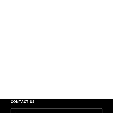
准备好开启您的旅程了吗？
今天就联系我们，预约免费咨询，了解我们的专业团队如
何帮助您在英国实现平衡、充实的生活。让蓝树诊所成为
您跨越迁移挑战的值得信赖的伙伴。
体验专为移居英国的华人客户和留学生打造的卓越精神与
心理护理。您的心理健康是我们的首要关注——欢迎来到
蓝树诊所，您的新家。
CONTACT US